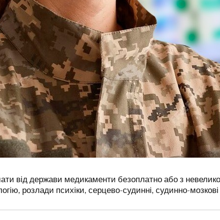
мати від держави медикаменти безоплатно або з невелик
логію, розлади психіки, серцево-судинні, судинно-мозкові