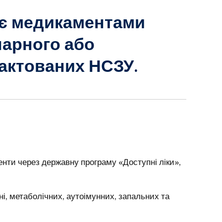
ує медикаментами
нарного або
рактованих НСЗУ.
нти через державну програму «Доступні ліки»,
ні, метаболічних, аутоімунних, запальних та