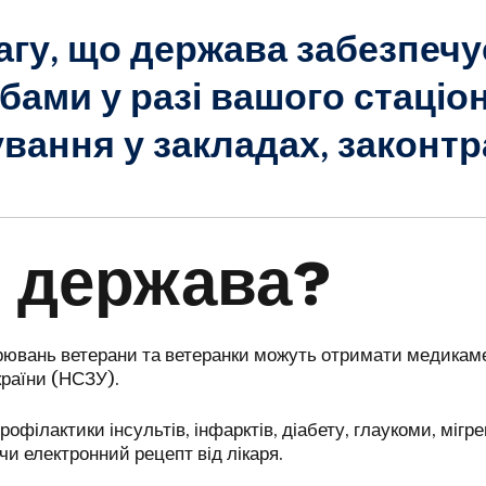
агу, що держава забезпеч
ами у разі вашого стаціо
вання у закладах, законт
 держава?
орювань ветерани та ветеранки можуть отримати медикаме
країни (НСЗУ).
філактики інсультів, інфарктів, діабету, глаукоми, мігре
и електронний рецепт від лікаря.