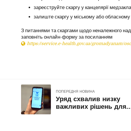
зареєструйте скаргу у канцелярії медзакл
залиште скаргу у міському або обласному 
З питаннями та скаргами щодо неналежного над
заповніть онлайн-форму за посиланням
https://service.e-health.gov.ua/gromadyanam/oso
ПОПЕРЕДНЯ НОВИНА
Уряд схвалив низку
важливих рішень для
підтримки ветеранів та 
родин