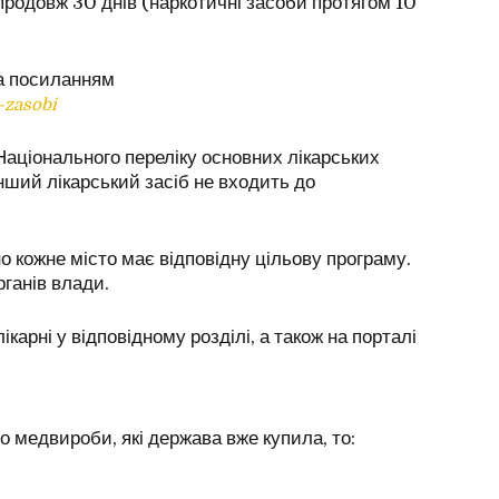
продовж 30 днів (наркотичні засоби протягом 10
за посиланням
-zasobi
з Національного переліку основних лікарських
нший лікарський засіб не входить до
о кожне місто має відповідну цільову програму.
ганів влади.
карні у відповідному розділі, а також на порталі
 медвироби, які держава вже купила, то: