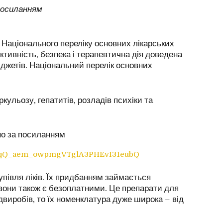
посиланням
 Національного переліку основних лікарських
ективність, безпека і терапевтична дія доведена
джетів. Національний перелік основних
кульозу, гепатитів, розладів психіки та
чно за посиланням
qQ_aem_owpmgVTglA3PHEvI31eubQ
півля ліків. Їх придбанням займається
 вони також є безоплатними. Це препарати для
двиробів, то їх номенклатура дуже широка – від