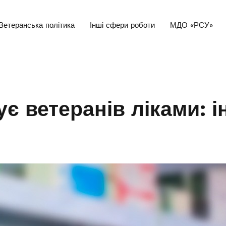
Ветеранська політика
Інші сфери роботи
МДО «РСУ»
є ветеранів ліками: і