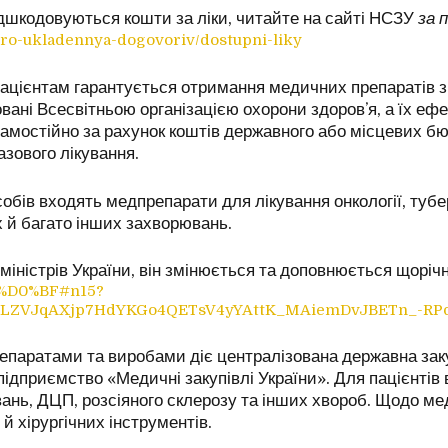
ідшкодовуються кошти за ліки, читайте на сайті НСЗУ
за 
-pro-ukladennya-dogovoriv/dostupni-liky
ацієнтам гарантується отримання медичних препаратів з
овані Всесвітньою організацією охорони здоровʼя, а їх еф
амостійно за рахунок коштів державного або місцевих бю
азового лікування.
обів входять медпрепарати для лікування онкології, тубер
 й багато інших захворювань.
у міністрів України, він змінюється та доповнюється щорі
9-%D0%BF#n15?
LZVJqAXjp7HdYKGo4QETsV4yYAttK_MAiemDvJBETn_-RP
паратами та виробами діє централізована державна заку
підприємство «Медичні закупівлі України». Для пацієнтів
ань, ДЦП, розсіяного склерозу та інших хвороб. Щодо ме
 й хірургічних інструментів.