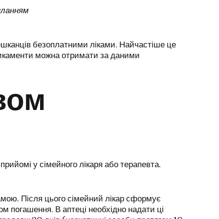
иланням
 мешканців безоплатними ліками. Найчастіше це
медикаменти можна отримати за даними
вом
прийомі у сімейного лікаря або терапевта.
амою. Після цього сімейний лікар сформує
м погашення. В аптеці необхідно надати ці