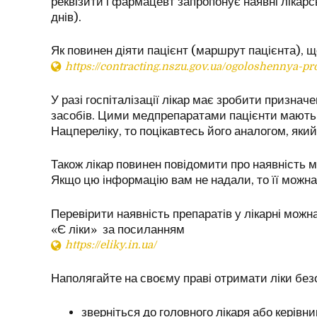
реквізити і фармацевт запропонує наявні лікар
днів).
Як повинен діяти пацієнт (маршрут пацієнта), 
https://contracting.nszu.gov.ua/ogoloshennya-pr
У разі госпіталізації лікар має зробити признач
засобів. Цими медпрепаратами пацієнти мають з
Нацпереліку, то поцікавтесь його аналогом, яки
Також лікар повинен повідомити про наявність м
Якщо цю інформацію вам не надали, то її можна
Перевірити наявність препаратів у лікарні можна
«Є ліки» за посиланням
https://eliky.in.ua/
Наполягайте на своєму праві отримати ліки без
зверніться до головного лікаря або керівн