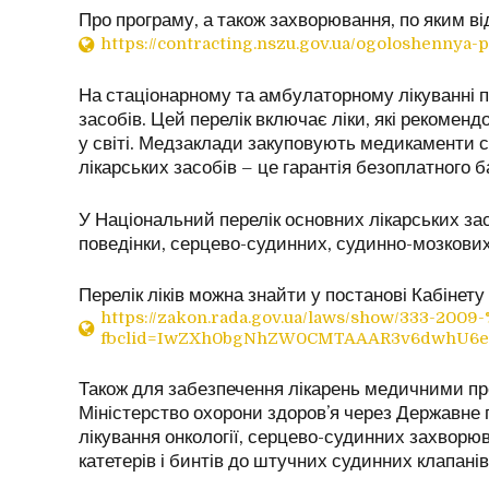
Про програму, а також захворювання, по яким в
https://contracting.nszu.gov.ua/ogoloshennya
На стаціонарному та амбулаторному лікуванні п
засобів. Цей перелік включає ліки, які рекоменд
у світі. Медзаклади закуповують медикаменти с
лікарських засобів – це гарантія безоплатного б
У Національний перелік основних лікарських зас
поведінки, серцево-судинних, судинно-мозкових
Перелік ліків можна знайти у постанові Кабінет
https://zakon.rada.gov.ua/laws/show/333-200
fbclid=IwZXh0bgNhZW0CMTAAAR3v6dwhU6e
Також для забезпечення лікарень медичними пре
Міністерство охорони здоровʼя через Державне 
лікування онкології, серцево-судинних захворюв
катетерів і бинтів до штучних судинних клапанів