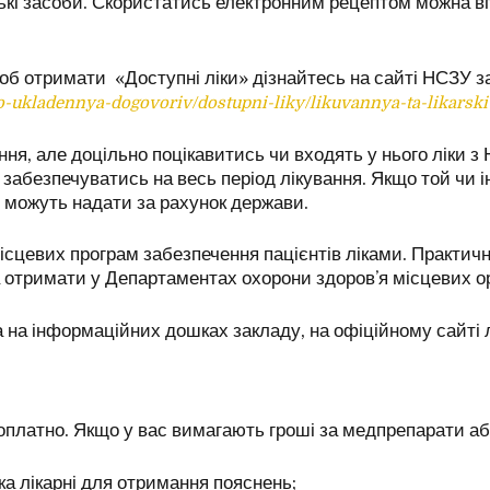
ські засоби. Скористатись електронним рецептом можна в
щоб отримати «Доступні ліки» дізнайтесь на сайті НСЗУ 
o-ukladennya-dogovoriv/dostupni-liky/likuvannya-ta-likarski
ення, але доцільно поцікавитись чи входять у нього ліки 
абезпечуватись на весь період лікування. Якщо той чи і
й можуть надати за рахунок держави.
ісцевих програм забезпечення пацієнтів ліками. Практичн
 отримати у Департаментах охорони здоровʼя місцевих ор
 на інформаційних дошках закладу, на офіційному сайті лі
оплатно. Якщо у вас вимагають гроші за медпрепарати або
ика лікарні для отримання пояснень;