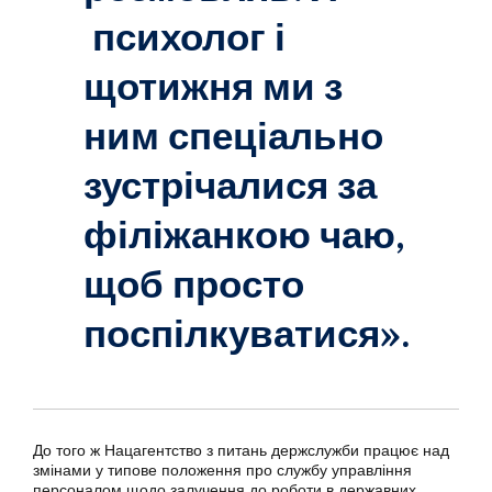
психолог і
щотижня ми з
ним спеціально
зустрічалися за
філіжанкою чаю,
щоб просто
поспілкуватися».
До того ж Нацагентство з питань держслужби працює над
змінами у типове положення про службу управління
персоналом щодо залучення до роботи в державних