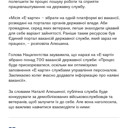
полегшити їм процес пошуку роботи та сприяти
працевлаштуванню на державну службу.
«Місія «Е-карти» – зібрати на одній платформі всі вакансії,
розкидані на порталах органів державної влади. Аби
громадяни, серед яких ветерани, легше знаходили цікавий
для себе варіант зайнятості. Раніше таким ресурсом був
Єдиний портал вакансій державної служби, який зараз не
працює», – розповіла Алюшина.
Голова Нацагентства зауважила, що наразі на «Е-карті»
зібрано понад 700 вакансій державної служби: «Процес
буде прискорюватися, оскільки ми оптимізуємо
заповнення «Е-карти» службами управління персоналом.
Закликаємо колег вчасно додавати інформацію про наявні
вакансії».
За словами Наталії Алюшиної, публічна служба буде
конкурувати за демобілізованих військовослужбовців та
ветеранів, щоб залучити їх до себе. Але вона наголосила,
що важливо навчитися взаємодіяти із ними: