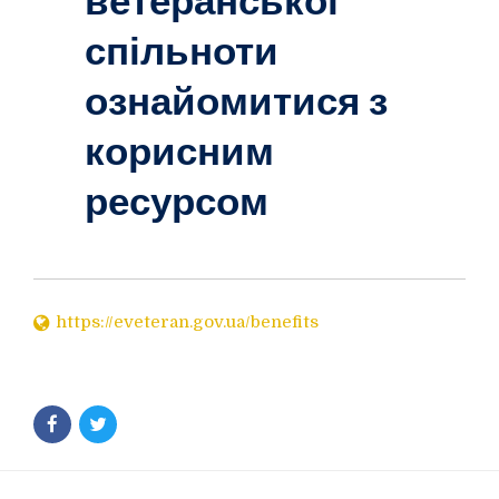
ветеранської
спільноти
ознайомитися з
корисним
ресурсом
https://eveteran.gov.ua/benefits