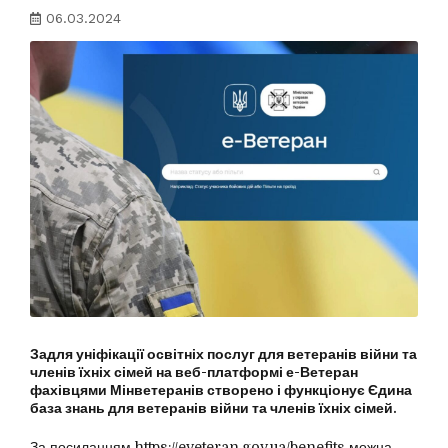
06.03.2024
Задля уніфікації освітніх послуг для ветеранів війни та
членів їхніх сімей на веб-платформі е-Ветеран
фахівцями Мінветеранів створено і функціонує Єдина
база знань для ветеранів війни та членів їхніх сімей.
За посиланням https://eveteran.gov.ua/benefits можна