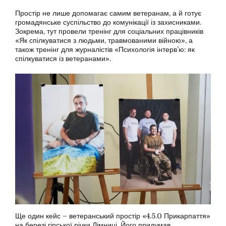
Простір не лише допомагає самим ветеранам, а й готує
громадянське суспільство до комунікації із захисниками.
Зокрема, тут провели тренінг для соціальних працівників
«Як спілкуватися з людьми, травмованими війною», а
також тренінг для журналістів «Психологія інтерв’ю: як
спілкуватися із ветеранами».
Ще один кейс – ветеранський простір «4.5.0 Прикарпаття»
на березі гірської річки Лімниці. Його придумав