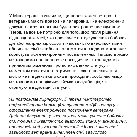
У Мінветеранів зазначили, що наразі кожен ветеран і
ветеранка мають право і на паперовий, і на електронний
документ, але основним буде електронне посвідчення:
“Перш за все це потрібно для того, щоб після рішення
відповідної комісії, яка призначає статус учасника бойових
дій або, наприклад, особи з інвалідністю внаслідок війни
або члена сім’ї загиблого, автоматично людина могла вже
користуватися електронним посвідченням. Натомість якщо
ми говоримо про паперове посвідчення, то завжди між
прийнятим рішенням про встановлення статусу і
моментом фактичного отримання такого посвідчення
могло навіть декілька місяців проходити, особливо якщо
ми говоримо про діючих військовослужбовців, які
отримують відповідні статуси”.
Як повідомляв Укрінформ, 5 червня Міністерство
цифрової трансформації запустило в «Дії» послугу з
оформлення електронного посвідчення ветерана.
Додати документ у застосунок може учасник бойових
дій, людина з інвалідністю внаслідок війни, учасник війни,
постраждалий учасник Революції гідності, член сім’ї
загиблого ветерана війни, член сім’ї загиблого