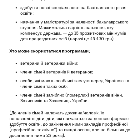
здобуття нової спеціальності на базі наявного рівня
освіти;
навчання у магістратурі за наявності бакалаврського
ступеня. Максимальна вартість навчання, яку
компенсує держава, — до 15 прожиткових мінімумів
для працездатних осіб (наразі це 45 420 грн).
Хто може скористатися програмами:
ветерани й ветеранки війни;
члени сімей ветеранів й ветеранок;
особи, які мають особливі заслуги перед Україною та
члени сімей таких осіб;
члени сімей загиблих (померлих) ветеранів війни,
Захисників та Захисниць України.
(До членів сімей належать дружина/чоловік, їх
неповнолітні діти, діти, які навчаються за денною формою
здобуття освіти, до закінчення ними закладів професійної
(професійно-технічної) та вищої освіти, але не більш як до
досягнення ними 23 років).