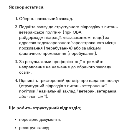
Як скористатися:
Оберіть навчальний заклад.
Подайте заяву до структурного підрозділу з питань
ветеранської політики (при ОВА,
райдержадміністрації, міськвиконкомі тощо) за
адресою задекларованого/зареєстрованого місця
проживання (перебування) або за місцем
фактичного проживання (перебування).
За результатами профорієнтації отримайте
направлення на навчання до обраного закладу
освіти.
Підпишіть тристоронній договір про надання послуг
(структурний підрозділ з питань ветеранської
політики / навчальний заклад / ветеран, ветеранка
або член сім’ї).
Що робить структурний підрозділ:
перевіряє документи;
реєструє заяву;