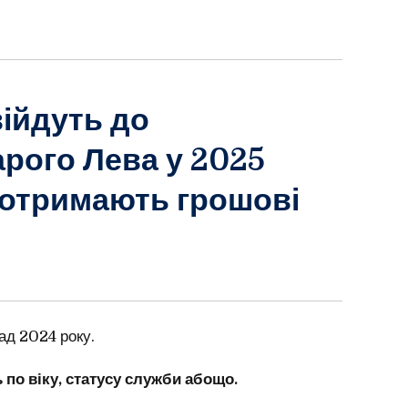
війдуть до
арого Лева у 2025
о отримають грошові
ад 2024 року.
 по віку, статусу служби абощо.