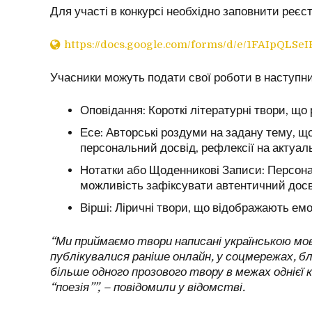
Для участі в конкурсі необхідно заповнити реє
https://docs.google.com/forms/d/e/1FAIpQ
Учасники можуть подати свої роботи в наступни
Оповідання: Короткі літературні твори, щ
Есе: Авторські роздуми на задану тему, щ
персональний досвід, рефлексії на актуал
Нотатки або Щоденникові Записи: Персона
можливість зафіксувати автентичний досвід
Вірші: Ліричні твори, що відображають емо
“Ми приймаємо твори написані українською мов
публікувалися раніше онлайн, у соцмережах, б
більше одного прозового твору в межах однієї 
“поезія””, – повідомили у відомстві.