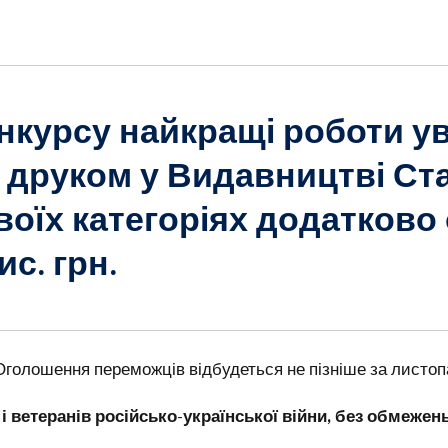
нкурсу найкращі роботи у
е друком у Видавництві Ст
своїх категоріях додатков
ис. грн.
 Оголошення переможців відбудеться не пізніше за листоп
 ветеранів російсько-української війни, без обмежень