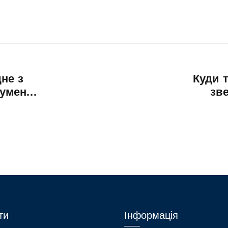
не з
Куди 
кумент-
зв
ви
стату
та
ти
Інформація