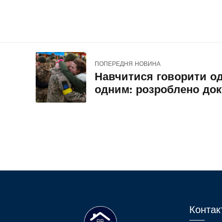
ПОПЕРЕДНЯ НОВИНА
Навчитися говорити од
одним: розроблено до
рекомендації щодо мо
спілкування з воїнами 
ветеранами
Контак