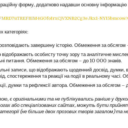
страційну форму, додатково надавши основну інформацію 
LSeIFMRD7uTREFBIM4GOfoIrxCjVXNB2Cg3eJkx1-NYI5bmcow/
х категоріях:
о розповідають завершену історію. Обмеження за обсягом 
о відображають особисту точку зору та аналітичне мислен
ьні питання. Обмеження за обсягом – до 10 000 знаків.
льні записи, що відображають щоденний досвід, думки, в
, спостереження та реакції на події в реальному часі. О
ції, думки та рефлексії автора. Обмеження за обсягом – д
ою, є оригінальними та не публікувались раніше у друко
логах або спеціалізованих сайтах, можуть бути прийнят
категорії (не більше двох прозових творів загалом) та 