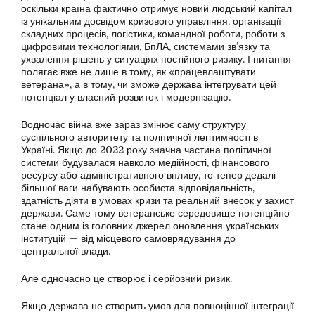
оскільки країна фактично отримує новий людський капітал
із унікальним досвідом кризового управління, організації
складних процесів, логістики, командної роботи, роботи з
цифровими технологіями, БпЛА, системами зв’язку та
ухвалення рішень у ситуаціях постійного ризику. І питання
полягає вже не лише в тому, як «працевлаштувати
ветерана», а в тому, чи зможе держава інтегрувати цей
потенціал у власний розвиток і модернізацію.
Водночас війна вже зараз змінює саму структуру
суспільного авторитету та політичної легітимності в
Україні. Якщо до 2022 року значна частина політичної
системи будувалася навколо медійності, фінансового
ресурсу або адміністративного впливу, то тепер дедалі
більшої ваги набувають особиста відповідальність,
здатність діяти в умовах кризи та реальний внесок у захист
держави. Саме тому ветеранське середовище потенційно
стане одним із головних джерел оновлення українських
інституцій — від місцевого самоврядування до
центральної влади.
Але одночасно це створює і серйозний ризик.
Якщо держава не створить умов для повноцінної інтеграції