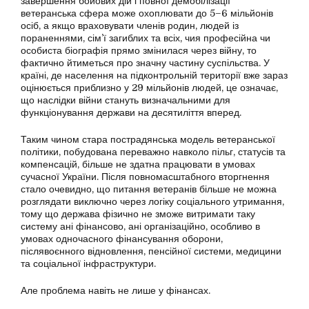
завершення бойових дій і повної демобілізації
ветеранська сфера може охоплювати до 5–6 мільйонів
осіб, а якщо враховувати членів родин, людей із
пораненнями, сім’ї загиблих та всіх, чия професійна чи
особиста біографія прямо змінилася через війну, то
фактично йтиметься про значну частину суспільства. У
країні, де населення на підконтрольній території вже зараз
оцінюється приблизно у 29 мільйонів людей, це означає,
що наслідки війни стануть визначальними для
функціонування держави на десятиліття вперед.
Таким чином стара пострадянська модель ветеранської
політики, побудована переважно навколо пільг, статусів та
компенсацій, більше не здатна працювати в умовах
сучасної України. Після повномасштабного вторгнення
стало очевидно, що питання ветеранів більше не можна
розглядати виключно через логіку соціального утримання,
тому що держава фізично не зможе витримати таку
систему ані фінансово, ані організаційно, особливо в
умовах одночасного фінансування оборони,
післявоєнного відновлення, пенсійної системи, медицини
та соціальної інфраструктури.
Але проблема навіть не лише у фінансах.