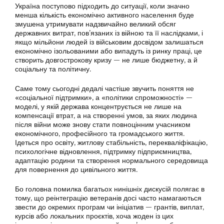
Україна поступово підходить до ситуації, коли значно
менша кількість економічно активного населення буде
змушена утримувати надзвичайно великий обсяг
державних витрат, пов’язаних із війною та її наслідками, і
якщо мільйони людей із військовим досвідом залишаться
економічно ізольованими або випадуть із ринку праці, це
створить довгострокову кризу — не лише бюджетну, а й
соціальну та політичну.
Саме тому сьогодні дедалі частіше звучить поняття не
«соціальної підтримки», а «політики спроможності» —
моделі, у якій держава концентрується не лише на
компенсації втрат, а на створенні умов, за яких людина
після війни може знову стати повноцінним учасником
економічного, професійного та громадського життя.
Ідеться про освіту, житлову стабільність, перекваліфікацію,
психологічне відновлення, підтримку підприємництва,
адаптацію родини та створення нормального середовища
для повернення до цивільного життя.
Бо головна помилка багатьох нинішніх дискусій полягає в
тому, що реінтеграцію ветеранів досі часто намагаються
звести до окремих програм чи ініціатив — грантів, виплат,
курсів або локальних проєктів, хоча жоден із цих