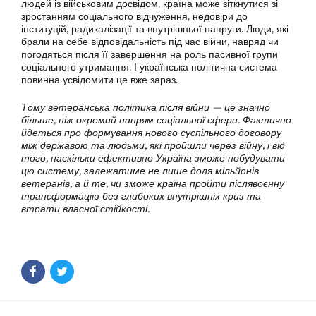
людей із військовим досвідом, країна може зіткнутися зі
зростанням соціального відчуження, недовіри до
інституцій, радикалізації та внутрішньої напруги. Люди, які
брали на себе відповідальність під час війни, навряд чи
погодяться після її завершення на роль пасивної групи
соціального утримання. І українська політична система
повинна усвідомити це вже зараз.
Тому ветеранська політика після війни — це значно
більше, ніж окремий напрям соціальної сфери. Фактично
йдеться про формування нового суспільного договору
між державою та людьми, які пройшли через війну, і від
того, наскільки ефективно Україна зможе побудувати
цю систему, залежатиме не лише доля мільйонів
ветеранів, а й те, чи зможе країна пройти післявоєнну
трансформацію без глибоких внутрішніх криз та
втрати власної стійкості.