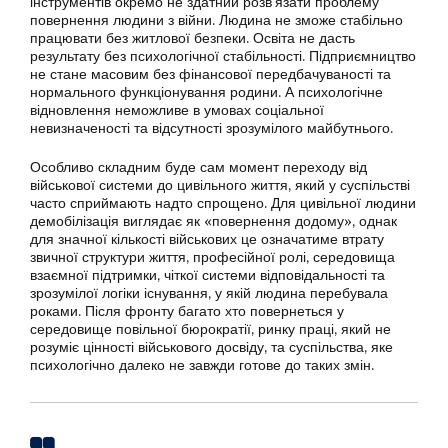
інструментів окремо не здатний розв’язати проблему
повернення людини з війни. Людина не зможе стабільно
працювати без житлової безпеки. Освіта не дасть
результату без психологічної стабільності. Підприємництво
не стане масовим без фінансової передбачуваності та
нормального функціонування родини. А психологічне
відновлення неможливе в умовах соціальної
невизначеності та відсутності зрозумілого майбутнього.
Особливо складним буде сам момент переходу від
військової системи до цивільного життя, який у суспільстві
часто сприймають надто спрощено. Для цивільної людини
демобілізація виглядає як «повернення додому», однак
для значної кількості військових це означатиме втрату
звичної структури життя, професійної ролі, середовища
взаємної підтримки, чіткої системи відповідальності та
зрозумілої логіки існування, у якій людина перебувала
роками. Після фронту багато хто повернеться у
середовище повільної бюрократії, ринку праці, який не
розуміє цінності військового досвіду, та суспільства, яке
психологічно далеко не завжди готове до таких змін.